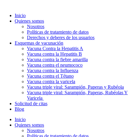
Ir
al
Inicio
contenido
Quienes somos
Nosotros
Políticas de tratamiento de datos
Derechos y deberes de los usuarios
Esquemas de vacunación
Vacuna Contra la Hepatitis A
Vacuna contra la Hepatitis B
Vacuna contra la fiebre amarilla
Vacuna contra el neumococo
Vacuna contra la Influenza
Vacuna contra el Tétano
Vacuna contra la varicela
Vacuna triple viral: Sarampión, Paperas y Rubéola
Vacuna triple viral: Sarampión, Paperas, Rubéolas Y
Varicela
Solicitud de citas
Blog
Inicio
Quienes somos
Nosotros
Políticas de tratamiento de datos