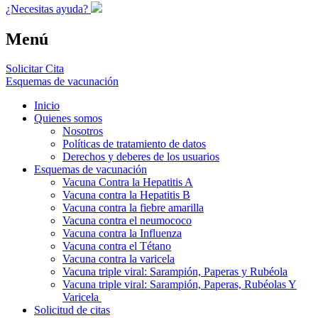
¿Necesitas ayuda?
Menú
Solicitar Cita
Esquemas de vacunación
Inicio
Quienes somos
Nosotros
Políticas de tratamiento de datos
Derechos y deberes de los usuarios
Esquemas de vacunación
Vacuna Contra la Hepatitis A
Vacuna contra la Hepatitis B
Vacuna contra la fiebre amarilla
Vacuna contra el neumococo
Vacuna contra la Influenza
Vacuna contra el Tétano
Vacuna contra la varicela
Vacuna triple viral: Sarampión, Paperas y Rubéola
Vacuna triple viral: Sarampión, Paperas, Rubéolas Y
Varicela
Solicitud de citas