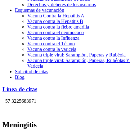
Derechos y deberes de los usuarios
Esquemas de vacunación
Vacuna Contra la Hepatitis A
Vacuna contra la Hepatitis B
Vacuna contra la fiebre amarilla
Vacuna contra el neumococo
Vacuna contra la Influenza
Vacuna contra el Tétano
Vacuna contra la varicela
Vacuna triple viral: Sarampión, Paperas y Rubéola
Vacuna triple viral: Sarampión, Paperas, Rubéolas Y
Varicela
Solicitud de citas
Blog
Línea de citas
+57 3225683971
Meningitis