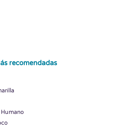
ás recomendadas
arilla
a Humano
oco