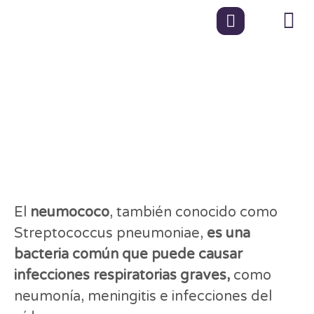
Protegiéndonos del
Neumococo: Un
enfoque por grupos
de edad
El
neumococo
, también conocido como
Streptococcus pneumoniae,
es una
bacteria común que puede causar
infecciones respiratorias graves,
como
neumonía, meningitis e infecciones del