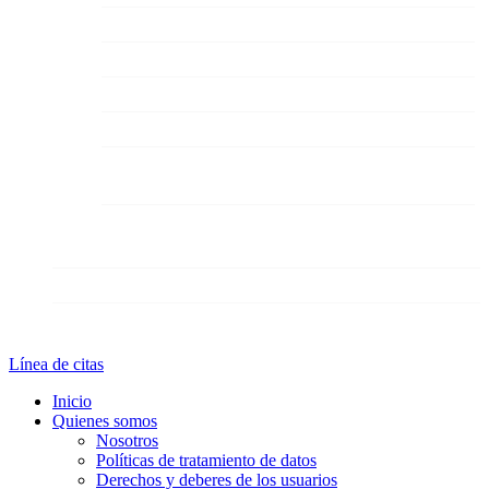
Vacuna contra el neumococo
Vacuna contra la Influenza
Vacuna contra el Tétano
Vacuna contra la varicela
Vacuna triple viral: Sarampión, Paperas y
Rubéola
Vacuna triple viral: Sarampión, Paperas,
Rubéolas Y Varicela
Solicitud de citas
Blog
Línea de citas
Inicio
Quienes somos
Nosotros
Políticas de tratamiento de datos
Derechos y deberes de los usuarios