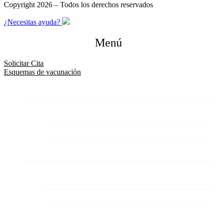
Copyright 2026 – Todos los derechos reservados
¿Necesitas ayuda?
Menú
Solicitar Cita
Esquemas de vacunación
Inicio
Quienes somos
Nosotros
Políticas de tratamiento de datos
Derechos y deberes de los usuarios
Esquemas de vacunación
Vacuna Contra la Hepatitis A
Vacuna contra la Hepatitis B
Vacuna contra la fiebre amarilla