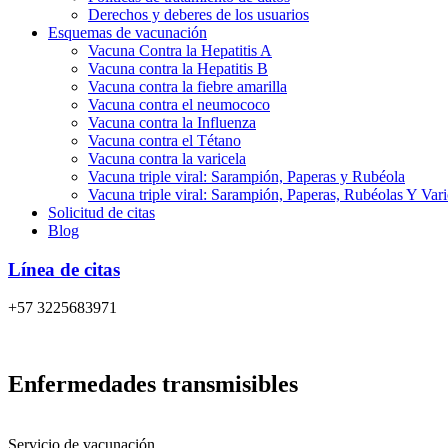
Derechos y deberes de los usuarios
Esquemas de vacunación
Vacuna Contra la Hepatitis A
Vacuna contra la Hepatitis B
Vacuna contra la fiebre amarilla
Vacuna contra el neumococo
Vacuna contra la Influenza
Vacuna contra el Tétano
Vacuna contra la varicela
Vacuna triple viral: Sarampión, Paperas y Rubéola
Vacuna triple viral: Sarampión, Paperas, Rubéolas Y Var
Solicitud de citas
Blog
Línea de citas
+57 3225683971
Enfermedades transmisibles
Servicio de vacunación