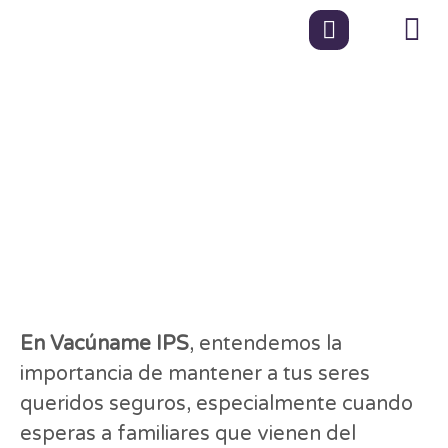
¿Esperas a tus
familiares del
extranjero? Vacúnate
y recíbelos con
tranquilidad
En Vacúname IPS
, entendemos la
importancia de mantener a tus seres
queridos seguros, especialmente cuando
esperas a familiares que vienen del