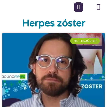
Herpes zóster
HERPES ZÓSTER