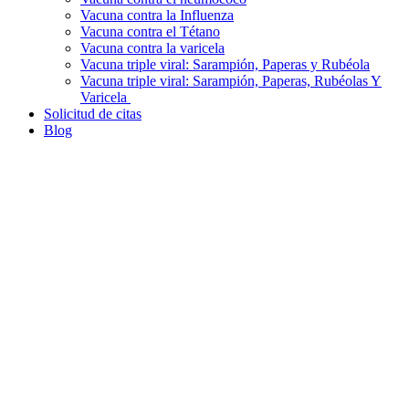
Vacuna contra la Influenza
Vacuna contra el Tétano
Vacuna contra la varicela
Vacuna triple viral: Sarampión, Paperas y Rubéola
Vacuna triple viral: Sarampión, Paperas, Rubéolas Y
Varicela
Solicitud de citas
Blog