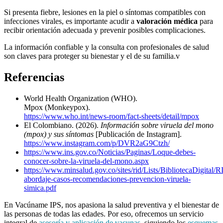
Si presenta fiebre, lesiones en la piel o síntomas compatibles con
infecciones virales, es importante acudir a
valoración médica
para
recibir orientación adecuada y prevenir posibles complicaciones.
La información confiable y la consulta con profesionales de salud
son claves para proteger su bienestar y el de su familia.v
Referencias
World Health Organization (WHO).
Mpox (Monkeypox).
https://www.who.int/news-room/fact-sheets/detail/mpox
El Colombiano. (2026).
Información sobre viruela del mono
(mpox) y sus síntomas
[Publicación de Instagram].
https://www.instagram.com/p/DVR2aG9Ctzh/
https://www.ins.gov.co/Noticias/Paginas/Loque-debes-
conocer-sobre-la-viruela-del-mono.aspx
https://www.minsalud.gov.co/sites/rid/Lists/BibliotecaDigital
abordaje-casos-recomendaciones-prevencion-viruela-
simica.pdf
En Vacúname IPS, nos apasiona la salud preventiva y el bienestar de
las personas de todas las edades. Por eso, ofrecemos un servicio
integral de
asesoría y aplicación de vacunas
, siguiendo los
esquemas