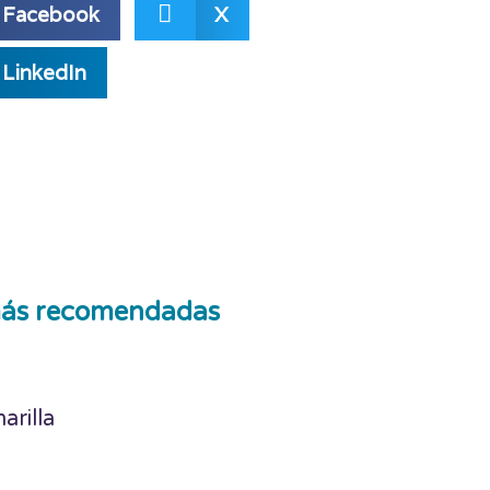
Facebook
X
LinkedIn
ás recomendadas
arilla