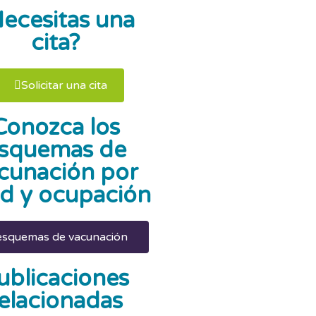
ecesitas una
cita?
Solicitar una cita
Conozca los
squemas de
cunación por
d y ocupación
esquemas de vacunación
ublicaciones
elacionadas