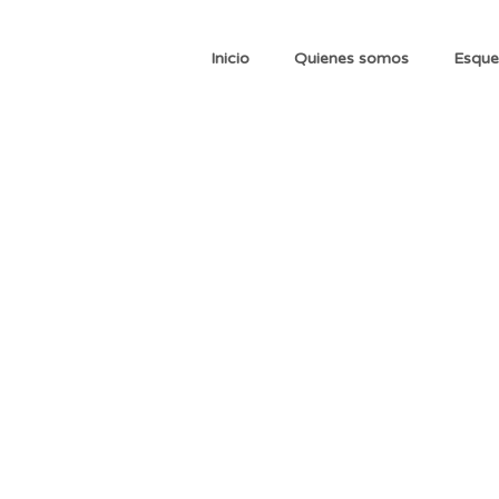
Inicio
Quienes somos
Esque
Vacunación a d
hogar
Servicio de vacunación a domi
capacitado y agenda fácil sin s