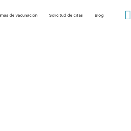
mas de vacunación
Solicitud de citas
Blog
omicilio: comodidad y s
cilio en Medellín y el Área Metropolitana. Aten
alir de casa.