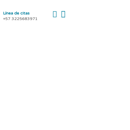
Línea de citas
+57 3225683971
eguridad en tu
ción segura, personal