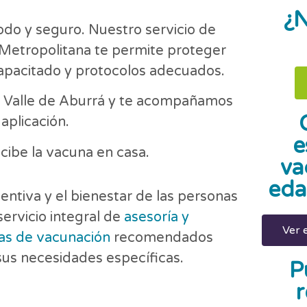
¿N
o y seguro. Nuestro servicio de
 Metropolitana te permite proteger
capacitado y protocolos adecuados.
l Valle de Aburrá y te acompañamos
aplicación.
e
cibe la vacuna en casa.
va
eda
ntiva y el bienestar de las personas
ervicio integral de
asesoría y
Ver 
s de vacunación
recomendados
 sus necesidades específicas.
P
r