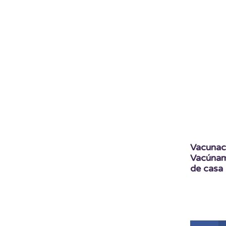
Vacunaci
Vacúname
de casa