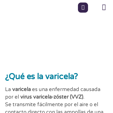
Vacuna contra la
varicela: una
protección segura
para toda la vida
¿Qué es la varicela?
La
varicela
es una enfermedad causada
por el
virus varicela-zóster (VVZ)
.
Se transmite fácilmente por el aire o el
contacto directo con las ampollas de una