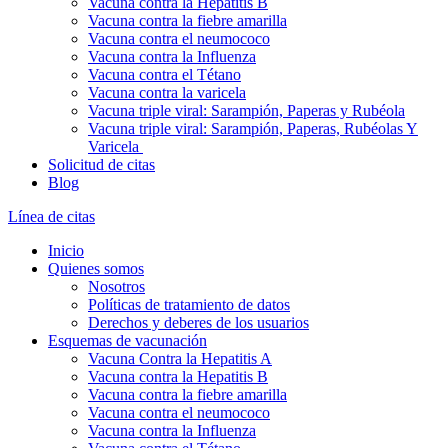
Vacuna contra la Hepatitis B
Vacuna contra la fiebre amarilla
Vacuna contra el neumococo
Vacuna contra la Influenza
Vacuna contra el Tétano
Vacuna contra la varicela
Vacuna triple viral: Sarampión, Paperas y Rubéola
Vacuna triple viral: Sarampión, Paperas, Rubéolas Y
Varicela
Solicitud de citas
Blog
Línea de citas
Inicio
Quienes somos
Nosotros
Políticas de tratamiento de datos
Derechos y deberes de los usuarios
Esquemas de vacunación
Vacuna Contra la Hepatitis A
Vacuna contra la Hepatitis B
Vacuna contra la fiebre amarilla
Vacuna contra el neumococo
Vacuna contra la Influenza