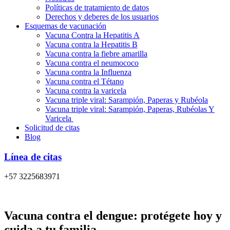
Políticas de tratamiento de datos
Derechos y deberes de los usuarios
Esquemas de vacunación
Vacuna Contra la Hepatitis A
Vacuna contra la Hepatitis B
Vacuna contra la fiebre amarilla
Vacuna contra el neumococo
Vacuna contra la Influenza
Vacuna contra el Tétano
Vacuna contra la varicela
Vacuna triple viral: Sarampión, Paperas y Rubéola
Vacuna triple viral: Sarampión, Paperas, Rubéolas Y
Varicela
Solicitud de citas
Blog
Línea de citas
+57 3225683971
Vacuna contra el dengue: protégete hoy y
cuida a tu familia