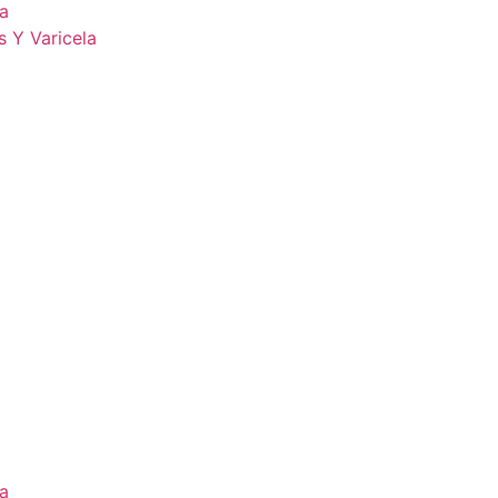
la
s Y Varicela
la