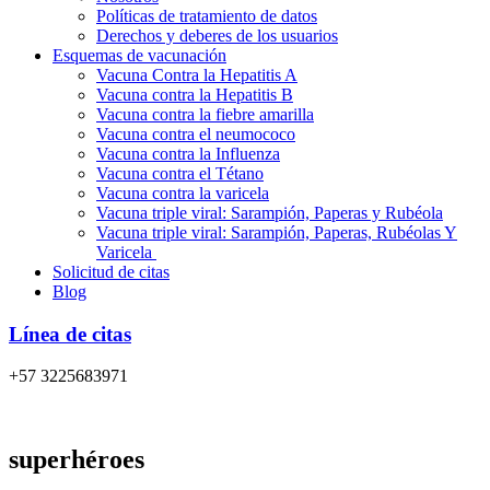
Políticas de tratamiento de datos
Derechos y deberes de los usuarios
Esquemas de vacunación
Vacuna Contra la Hepatitis A
Vacuna contra la Hepatitis B
Vacuna contra la fiebre amarilla
Vacuna contra el neumococo
Vacuna contra la Influenza
Vacuna contra el Tétano
Vacuna contra la varicela
Vacuna triple viral: Sarampión, Paperas y Rubéola
Vacuna triple viral: Sarampión, Paperas, Rubéolas Y
Varicela
Solicitud de citas
Blog
Línea de citas
+57 3225683971
superhéroes