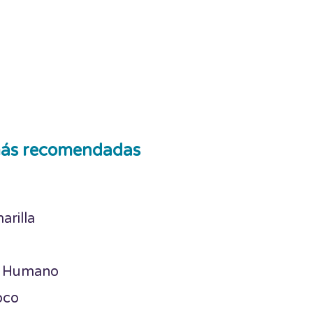
ás recomendadas
arilla
a Humano
oco