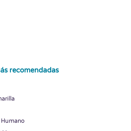
ás recomendadas
arilla
a Humano