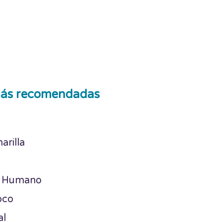
ás recomendadas
arilla
a Humano
oco
al