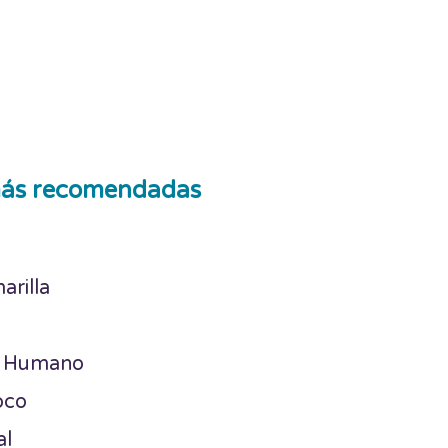
ás recomendadas
arilla
a Humano
oco
al