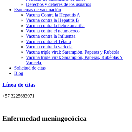
Derechos y deberes de los usuarios
Esquemas de vacunación
Vacuna Contra la Hepatitis A
Vacuna contra la Hepatitis B
Vacuna contra la fiebre amarilla
Vacuna contra el neumococo
Vacuna contra la Influenza
Vacuna contra el Tétano
Vacuna contra la varicela
Vacuna triple viral: Sarampión, Paperas y Rubéola
Vacuna triple viral: Sarampión, Paperas, Rubéolas Y
Varicela
Solicitud de citas
Blog
Línea de citas
+57 3225683971
Enfermedad meningocócica