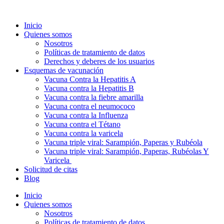
Ir
al
Inicio
contenido
Quienes somos
Nosotros
Políticas de tratamiento de datos
Derechos y deberes de los usuarios
Esquemas de vacunación
Vacuna Contra la Hepatitis A
Vacuna contra la Hepatitis B
Vacuna contra la fiebre amarilla
Vacuna contra el neumococo
Vacuna contra la Influenza
Vacuna contra el Tétano
Vacuna contra la varicela
Vacuna triple viral: Sarampión, Paperas y Rubéola
Vacuna triple viral: Sarampión, Paperas, Rubéolas Y
Varicela
Solicitud de citas
Blog
Inicio
Quienes somos
Nosotros
Políticas de tratamiento de datos