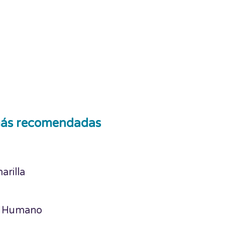
ás recomendadas
arilla
a Humano