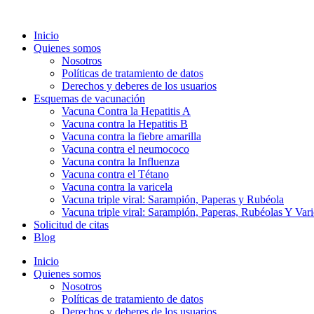
Ir
al
Inicio
contenido
Quienes somos
Nosotros
Políticas de tratamiento de datos
Derechos y deberes de los usuarios
Esquemas de vacunación
Vacuna Contra la Hepatitis A
Vacuna contra la Hepatitis B
Vacuna contra la fiebre amarilla
Vacuna contra el neumococo
Vacuna contra la Influenza
Vacuna contra el Tétano
Vacuna contra la varicela
Vacuna triple viral: Sarampión, Paperas y Rubéola
Vacuna triple viral: Sarampión, Paperas, Rubéolas Y Var
Solicitud de citas
Blog
Inicio
Quienes somos
Nosotros
Políticas de tratamiento de datos
Derechos y deberes de los usuarios