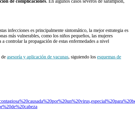
ción de complicaciones
. En algunos casos severos de sarampión,
as infecciones es principalmente sintomático, la mejor estrategia es
rsonas más vulnerables, como los niños pequeños, las mujeres
a controlar la propagación de estas enfermedades a nivel
l de
asesoría y aplicación de vacunas
, siguiendo los
esquemas de
ad%20contagiosa%20causada%20por%20un%20virus,especial%20par
olor%20de%20cabeza