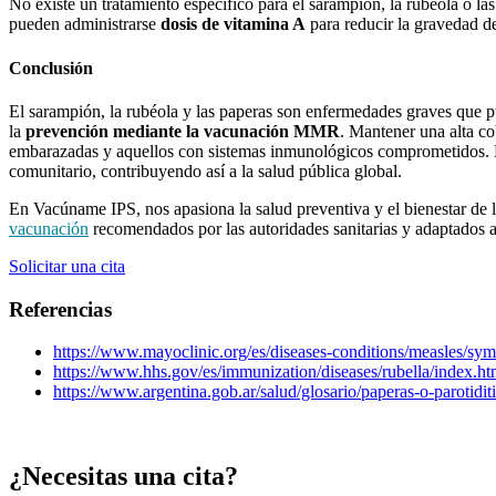
No existe un tratamiento específico para el sarampión, la rubéola o la
pueden administrarse
dosis de vitamina A
para reducir la gravedad d
Conclusión
El sarampión, la rubéola y las paperas son enfermedades graves que pu
la
prevención mediante la vacunación MMR
. Mantener una alta co
embarazadas y aquellos con sistemas inmunológicos comprometidos. La
comunitario, contribuyendo así a la salud pública global.
En Vacúname IPS, nos apasiona la salud preventiva y el bienestar de l
vacunación
recomendados por las autoridades sanitarias y adaptados a
Solicitar una cita
Referencias
https://www.mayoclinic.org/es/diseases-conditions/measles/s
https://www.hhs.gov/es/immunization/diseases/rubella
https://www.argentina.gob.ar/salud/glosario/paperas-o-p
¿Necesitas una cita?