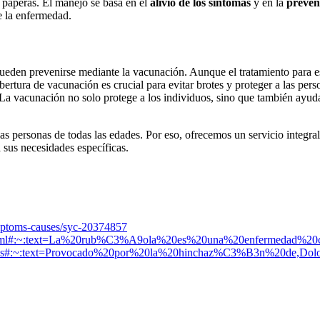
s paperas. El manejo se basa en el
alivio de los síntomas
y en la
preven
e la enfermedad.
eden prevenirse mediante la vacunación. Aunque el tratamiento para est
bertura de vacunación es crucial para evitar brotes y proteger a las pe
 vacunación no solo protege a los individuos, sino que también ayuda 
as personas de todas las edades. Por eso, ofrecemos un servicio integra
 sus necesidades específicas.
ymptoms-causes/syc-20374857
/index.html#:~:text=La%20rub%C3%A9ola%20es%20una%20enfermed
arotiditis#:~:text=Provocado%20por%20la%20hinchaz%C3%B3n%20de,D