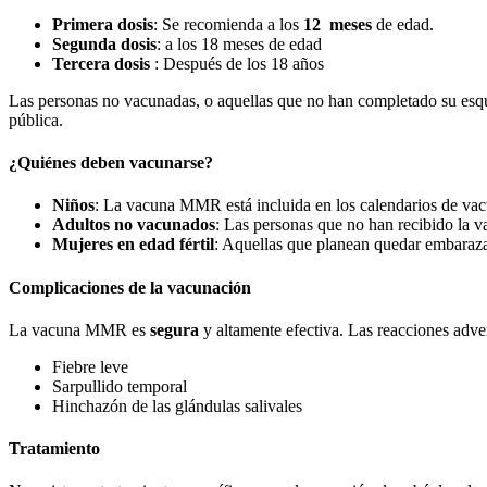
Primera dosis
: Se recomienda a los
12 meses
de edad.
Segunda dosis
: a los 18 meses de edad
Tercera dosis
: Después de los 18 años
Las personas no vacunadas, o aquellas que no han completado su esque
pública.
¿Quiénes deben vacunarse?
Niños
: La vacuna MMR está incluida en los calendarios de vacu
Adultos no vacunados
: Las personas que no han recibido la v
Mujeres en edad fértil
: Aquellas que planean quedar embarazad
Complicaciones de la vacunación
La vacuna MMR es
segura
y altamente efectiva. Las reacciones adver
Fiebre leve
Sarpullido temporal
Hinchazón de las glándulas salivales
Tratamiento