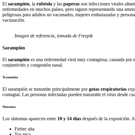
El
sarampión
, la
rubéola
y las
paperas
son infecciones virales alta
enfermedades en muchos países, pero siguen representando una amenaz
peligrosas para adultos no vacunados, mujeres embarazadas y persona
vacunación.
Imagen de referencia, tomada de Freepik
Sarampión
El
sarampión
es una enfermedad viral muy contagiosa, causada por e
conjuntivitis y congestión nasal.
Trasmisión
El sarampión se transmite principalmente por
gotas respiratorias
expu
contagiar. Las personas infectadas pueden transmitir el virus desde cua
Síntomas
Los síntomas aparecen entre
10 y 14 días
después de la exposición. 
Fiebre alta
Tos seca