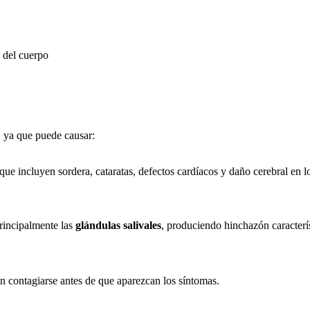
o del cuerpo
, ya que puede causar:
ue incluyen sordera, cataratas, defectos cardíacos y daño cerebral en l
principalmente las
glándulas salivales
, produciendo hinchazón característ
en contagiarse antes de que aparezcan los síntomas.