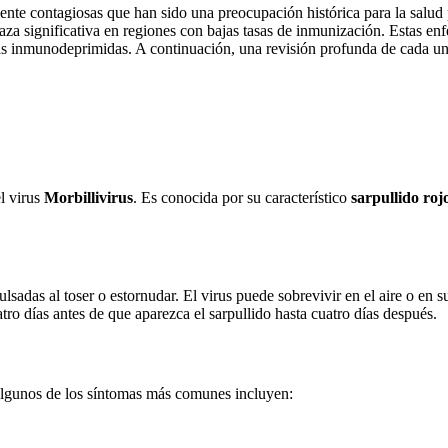
mente contagiosas que han sido una preocupación histórica para la salud
a significativa en regiones con bajas tasas de inmunización. Estas en
s inmunodeprimidas. A continuación, una revisión profunda de cada una
l virus
Morbillivirus
. Es conocida por su característico
sarpullido roj
lsadas al toser o estornudar. El virus puede sobrevivir en el aire o en 
tro días antes de que aparezca el sarpullido hasta cuatro días después.
Algunos de los síntomas más comunes incluyen: