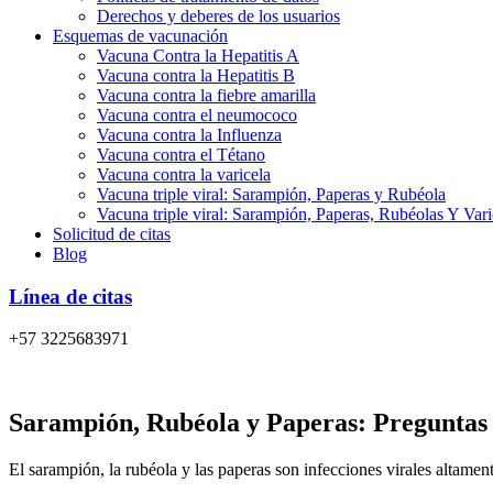
Derechos y deberes de los usuarios
Esquemas de vacunación
Vacuna Contra la Hepatitis A
Vacuna contra la Hepatitis B
Vacuna contra la fiebre amarilla
Vacuna contra el neumococo
Vacuna contra la Influenza
Vacuna contra el Tétano
Vacuna contra la varicela
Vacuna triple viral: Sarampión, Paperas y Rubéola
Vacuna triple viral: Sarampión, Paperas, Rubéolas Y Var
Solicitud de citas
Blog
Línea de citas
+57 3225683971
Sarampión, Rubéola y Paperas: Preguntas 
El sarampión, la rubéola y las paperas son infecciones virales altamen