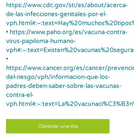
https://www.cdc.gov/sti/es/about/acerca-
de-las-infecciones-genitales-por-el-
vph.html#:~:text=Hay%20muchos%20tipos
•
https://www.paho.org/es/vacuna-contra-
virus-papiloma-humano-
vph#:~:text=Existen%20vacunas%20segur
•
https://www.cancer.org/es/cancer/prevenci
del-riesgo/vph/informacion-que-los-
padres-deben-saber-sobre-las-vacunas-
contra-el-
vph.html#:~:text=La%20vacunaci%C3%
Solicitar una cita