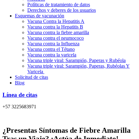
Políticas de tratamiento de datos
Derechos y deberes de los usuarios
Esquemas de vacunación
Vacuna Contra la Hepatitis A
Vacuna contra la Hepatitis B
Vacuna contra la fiebre amarilla
Vacuna contra el neumococo
Vacuna contra la Influenza
Vacuna contra el Tétano
Vacuna contra la varicela
Vacuna triple viral: Sarampión, Paperas y Rubéola
Vacuna triple viral: Sarampión, Paperas, Rubéolas Y
Varicela
Solicitud de citas
Blog
Línea de citas
+57 3225683971
¿Presentas Síntomas de Fiebre Amarilla
Tras un Viaje? ¡Actúa de Inmediato!