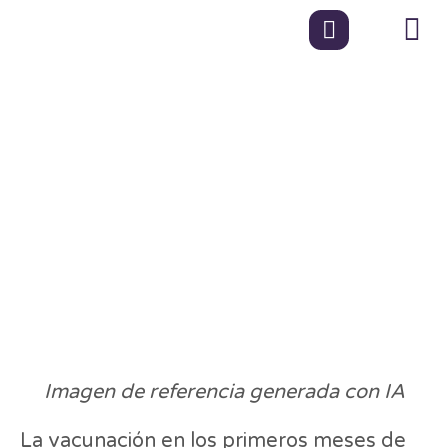
Importancia de la
vacunación en niños y
niñas desde el
nacimiento en
Medellín (2026)
Imagen de referencia generada con IA
La vacunación en los primeros meses de