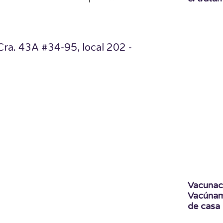
Cra. 43A #34-95, local 202 -
Vacunaci
Vacúname
de casa