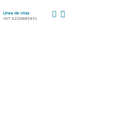
Línea de citas
+57 3225683971
ra el VPH
mano (VPH) es esencial para
acunación no solo protege
iendo la propagación del virus
 VPH y la implementación de
 La educación sanitaria y la
egral, destacando la
contra enfermedades virales y