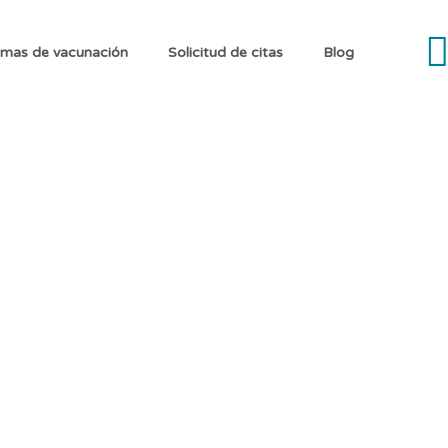
mas de vacunación
Solicitud de citas
Blog
tu Salud: Vacúnate cont
e la vacunación contra el Virus del Papiloma Hu
nadas, especialmente el cáncer cervical. La v
bién contribuye a la inmunidad colectiva, reduc
 activa de la salud, la concienciación sobre el
ntos clave en la prevención de esta infección.
 fundamentales para garantizar un bienestar int
n como herramienta efectiva en la protección 
dable.