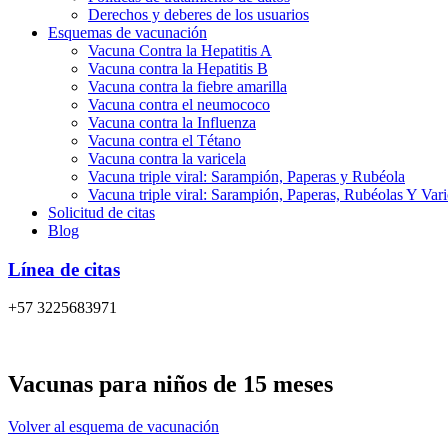
Derechos y deberes de los usuarios
Esquemas de vacunación
Vacuna Contra la Hepatitis A
Vacuna contra la Hepatitis B
Vacuna contra la fiebre amarilla
Vacuna contra el neumococo
Vacuna contra la Influenza
Vacuna contra el Tétano
Vacuna contra la varicela
Vacuna triple viral: Sarampión, Paperas y Rubéola
Vacuna triple viral: Sarampión, Paperas, Rubéolas Y Var
Solicitud de citas
Blog
Línea de citas
+57 3225683971
Vacunas para niños de 15 meses
Volver al esquema de vacunación