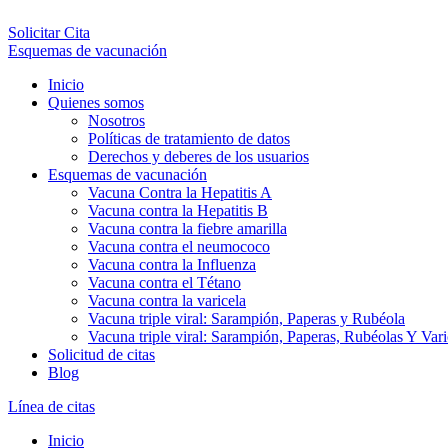
Solicitar Cita
Esquemas de vacunación
Inicio
Quienes somos
Nosotros
Políticas de tratamiento de datos
Derechos y deberes de los usuarios
Esquemas de vacunación
Vacuna Contra la Hepatitis A
Vacuna contra la Hepatitis B
Vacuna contra la fiebre amarilla
Vacuna contra el neumococo
Vacuna contra la Influenza
Vacuna contra el Tétano
Vacuna contra la varicela
Vacuna triple viral: Sarampión, Paperas y Rubéola
Vacuna triple viral: Sarampión, Paperas, Rubéolas Y Var
Solicitud de citas
Blog
Línea de citas
Inicio