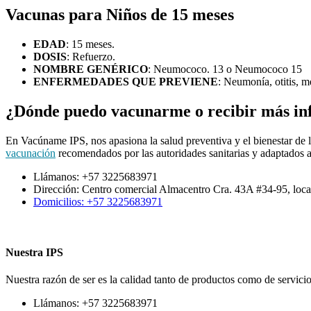
Vacunas para Niños de 15 meses
EDAD
: 15 meses.
DOSIS
: Refuerzo.
NOMBRE GENÉRICO
: Neumococo. 13 o Neumococo 15
ENFERMEDADES QUE PREVIENE
: Neumonía, otitis, m
¿Dónde puedo vacunarme o recibir más in
En Vacúname IPS, nos apasiona la salud preventiva y el bienestar de l
vacunación
recomendados por las autoridades sanitarias y adaptados a
Llámanos: +57 3225683971
Dirección: Centro comercial Almacentro Cra. 43A #34-95, loca
Domicilios: +57 3225683971
Nuestra IPS
Nuestra razón de ser es la calidad tanto de productos como de servicio
Llámanos: +57 3225683971