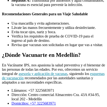
Hepatitis A:
Transmitida por alimentos y agua contaminados,
la vacuna es esencial para prevenir la infección.
Recomendaciones Generales para un Viaje Saludable
Usa mascarilla y evita aglomeraciones.
Lávate las manos frecuentemente y utiliza desinfectante.
Evita tocar ojos, nariz y boca.
Verifica los requisitos de prueba de COVID-19 para el
ingreso al país de destino.
Revisa que vacunas son solicitadas en lugar que vas a visitar.
¿Dónde Vacunarte en Medellín?
En Vacúname IPS, nos apasiona la salud preventiva y el bienestar de
las personas de todas las edades. Por eso, ofrecemos un servicio
integral de
asesoría y aplicación de vacunas
, siguiendo los
esquemas
de vacunación
recomendados por las autoridades sanitarias y
adaptados a sus necesidades específicas.
Llámanos: +57 3225683971
Dirección: Centro comercial Almacentro Cra. 43A #34-95,
local 202 - Medellín
Domicilios: +57 3225683971