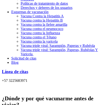
Políticas de tratamiento de datos
Derechos y deberes de los usuarios
Esquemas de vacunación
Vacuna Contra la Hepatitis A
Vacuna contra la Hepatitis B
Vacuna contra la fiebre amarilla
Vacuna contra el neumococo
Vacuna contra la Influenza
Vacuna contra el Tétano
Vacuna contra la varicela
Vacuna triple viral: Sarampión, Paperas y Rubéola
Vacuna triple viral: Sarampión, Paperas, Rubéolas Y
Varicela
Solicitud de citas
Blog
Línea de citas
+57 3225683971
¿Dónde y por qué vacunarme antes de
viajar?