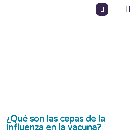
Vacunas en Medellín –
Descubriendo los
Secretos de la Vacuna
de la Influenza:
Protección Contra las
Cepas Mortales
¿Qué son las cepas de la
influenza en la vacuna?