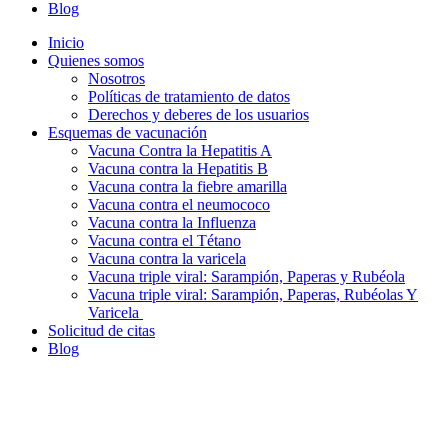
Blog
Inicio
Quienes somos
Nosotros
Políticas de tratamiento de datos
Derechos y deberes de los usuarios
Esquemas de vacunación
Vacuna Contra la Hepatitis A
Vacuna contra la Hepatitis B
Vacuna contra la fiebre amarilla
Vacuna contra el neumococo
Vacuna contra la Influenza
Vacuna contra el Tétano
Vacuna contra la varicela
Vacuna triple viral: Sarampión, Paperas y Rubéola
Vacuna triple viral: Sarampión, Paperas, Rubéolas Y
Varicela
Solicitud de citas
Blog